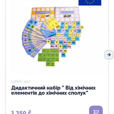
На
52867у арт
Дидактичний набір " Від хімічних
елементів до хімічних сполук"
1 350 ₴