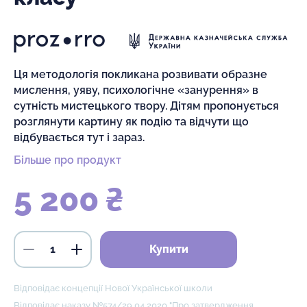
Ця методологія покликана розвивати образне
мислення, уяву, психологічне «занурення» в
сутність мистецького твору. Дітям пропонується
розглянути картину як подію та відчути що
відбувається тут і зараз.
Більше про продукт
5 200 ₴
Купити
Відповідає концепції Нової Української школи
Відповідає наказу №574/29.04.2020 "Про затвердження