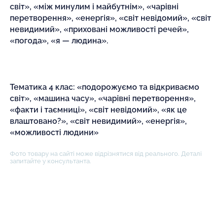
світ», «між минулим і майбутнім», «чарівні
перетворення», «енергія», «світ невідомий», «світ
невидимий», «приховані можливості речей»,
«погода», «я — людина».
Тематика 4 клас: «подорожуємо та відкриваємо
світ», «машина часу», «чарівні перетворення»,
«факти і таємниці», «світ невідомий», «як це
влаштовано?», «світ невидимий», «енергія»,
«можливості людини»
Фото товару на сайті може відрізнятися від реального. Деталі
запитайте у консультанта.