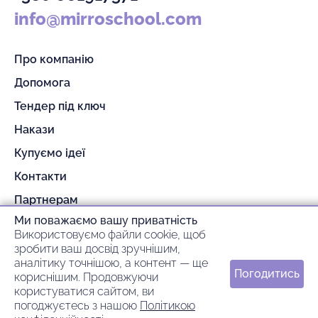
info@mirroschool.com
Про компанію
Допомога
Тендер під ключ
Накази
Купуємо ідеї
Контакти
Партнерам
Ми поважаємо вашу приватність
Гарантія та повернення
Використовуємо файли cookie, щоб
Оплата та доставка
зробити ваш досвід зручнішим,
аналітику точнішою, а контент — ще
Погодитись
кориснішим. Продовжуючи
© 2026 mirroschool
користуватися сайтом, ви
погоджуєтесь з нашою
Політикою