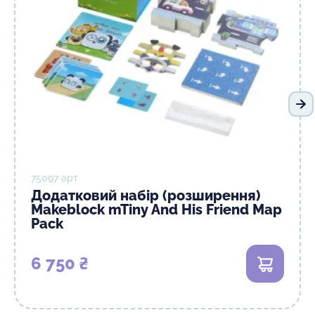
На
75097 арт
Додатковий набір (розширення)
Makeblock mTiny And His Friend Map
Pack
6 750 ₴
В кошик