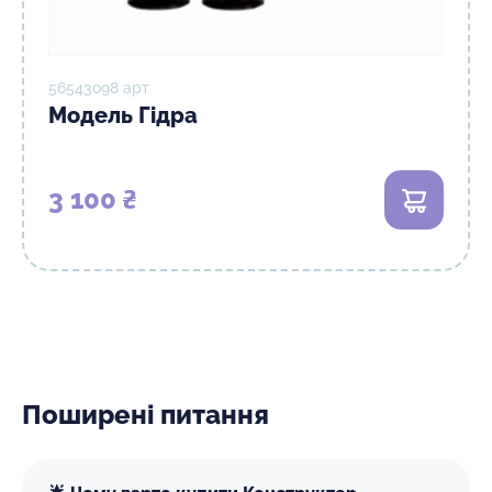
56543о98 арт
Модель Гідра
3 100 ₴
В кошик
Поширені питання