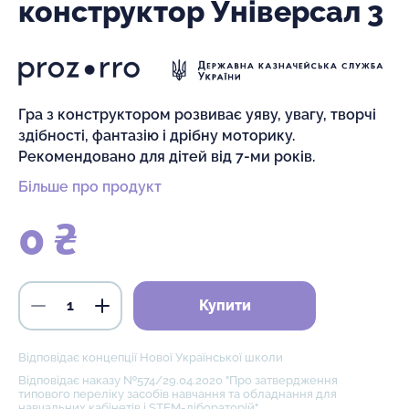
конструктор Універсал 3
Гра з конструктором розвиває уяву, увагу, творчі
здібності, фантазію і дрібну моторику.
Рекомендовано для дітей від 7-ми років.
Більше про продукт
0 ₴
Купити
Відповідає концепції Нової Української школи
Відповідає наказу №574/29.04.2020 "Про затвердження
типового переліку засобів навчання та обладнання для
навчальних кабінетів і STEM-лібораторій"