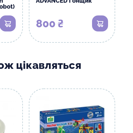
n
ADVANCED Гонщик
obot)
800 ₴
В кошик
В кошик
кож цікавляться