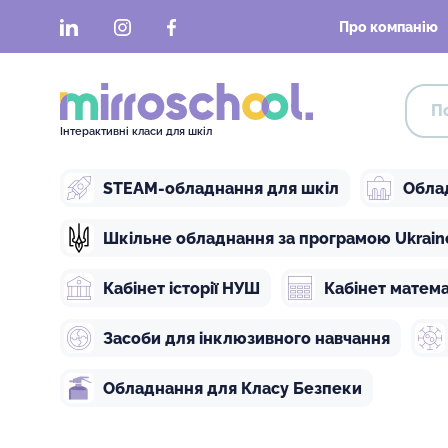
LinkedIn
Instagram
Facebook
Про компанію
Інтерактивні класи для шкіл
STEAM-обладнання для шкіл
Обла
Шкільне обладнання за програмою Ukraine 
Кабінет історії НУШ
Кабінет матем
Засоби для інклюзивного навчання
Обладнання для Класу Безпеки