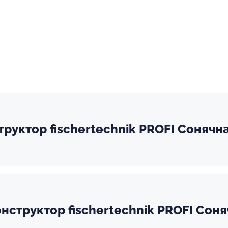
труктор fisсhertechnik PROFI Сонячна
нструктор fisсhertechnik PROFI Соня