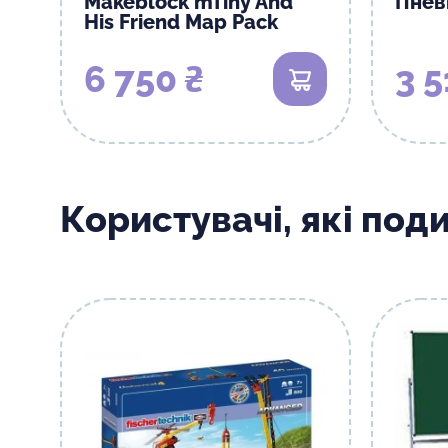
Makeblock mTiny And
Пнев
His Friend Map Pack
6 750 ₴
3 5
В кошик
Користувачі, які под