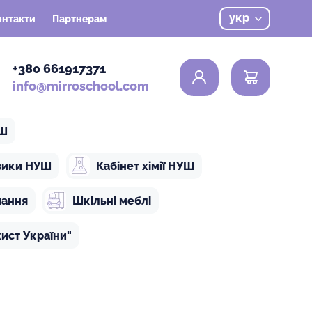
укр
онтакти
Партнерам
0
+380 661917371
info@mirroschool.com
УШ
ізики НУШ
Кабінет хімії НУШ
чання
Шкільні меблі
ист України"