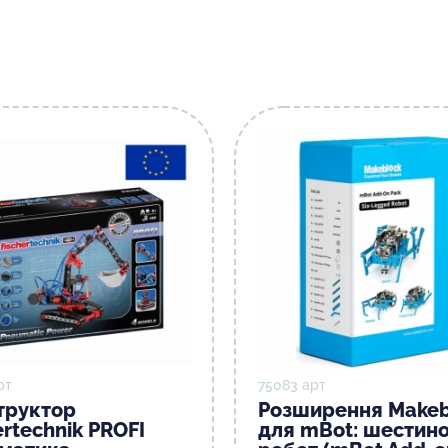
рт
75083 арт
труктор
Розширення Makeb
ertechnik PROFI
для mBot: шестин