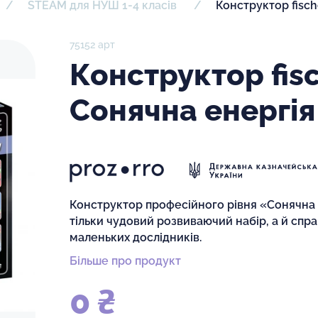
STEAM для НУШ 1-4 класів
Конструктор fisсh
75152 арт
Конструктор fis
Сонячна енергія
Конструктор професійного рівня «Сонячна ен
тільки чудовий розвиваючий набір, а й сп
маленьких дослідників.
Більше про продукт
0 ₴