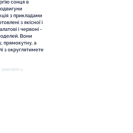
ргію сонця в
родвигуни
укція з прикладами
овлені з якісної і
латові і червоні -
моделей. Вони
, прямокутну, а
лі з округлятимете
 запитайте у