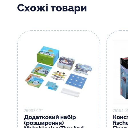
Схожі товари
75097 арт
75154 а
Додатковий набір
Конс
(розширення)
fisсh