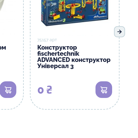
Наступ
75157 арт
ом
Конструктор
fischertechnik
ADVANCED конструктор
Універсал 3
0 ₴
В кошик
В кошик