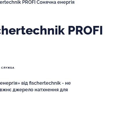
ertechnik PROFI Сонячна енергія
сhertechnik PROFI
ергія» від fischertechnik - не
равжнє джерело натхнення для