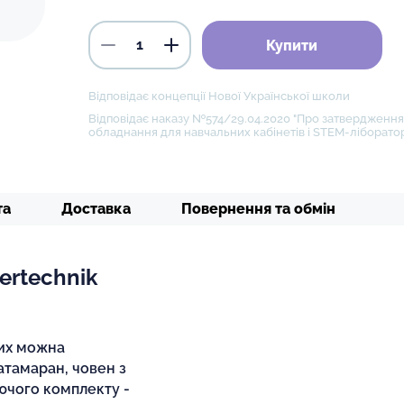
Купити
Відповідає концепції Нової Української школи
Відповідає наказу №574/29.04.2020 "Про затвердження 
обладнання для навчальних кабінетів і STEM-ліборатор
та
Доставка
Повернення та обмін
ertechnik
ких можна
атамаран, човен з
ючого комплекту -