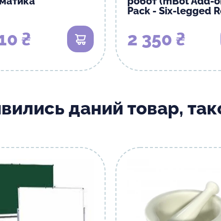
матика
робот (mBot Add-o
Pack - Six-legged R
10 ₴
2 350 ₴
В кошик
ивились даний товар, та