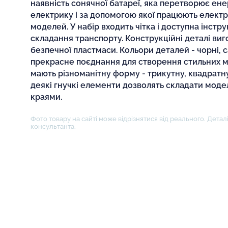
наявність сонячної батареї, яка перетворює ене
електрику і за допомогою якої працюють елект
моделей. У набір входить чітка і доступна інстр
складання транспорту. Конструкційні деталі вигот
безпечної пластмаси. Кольори деталей - чорні, са
прекрасне поєднання для створення стильних 
мають різноманітну форму - трикутну, квадратну
деякі гнучкі елементи дозволять складати моде
краями.
Фото товару на сайті може відрізнятися від реального. Деталі
консультанта.