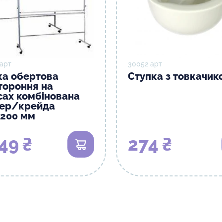
 арт
30052 арт
а обертова
Ступка з товкачик
тороння на
сах комбінована
ер/крейда
1200 мм
49 ₴
274 ₴
В кошик