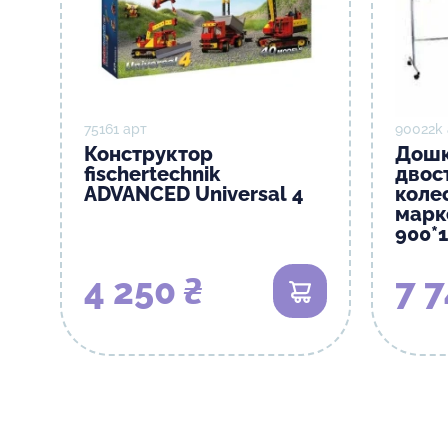
75161 арт
90022k
Конструктор
Дошк
fisсhertechnik
двос
ADVANCED Universal 4
коле
марк
900*
4 250 ₴
7 7
В кошик