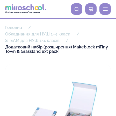
0
Освітнє навчальне обладнання
Головна
Обладнання для НУШ 1–4 класи
STEAM для НУШ 1-4 класів
Додатковий набір (розширення) Makeblock mTiny
Town & Grassland ext pack