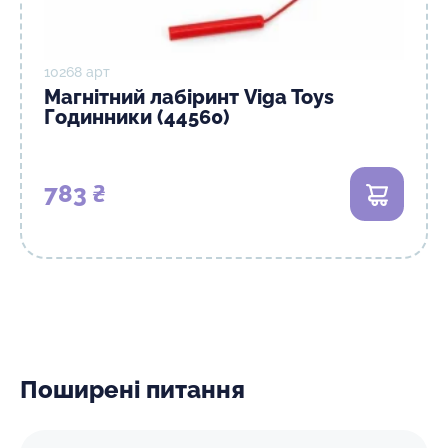
10268 арт
Магнітний лабіринт Viga Toys
Годинники (44560)
783 ₴
В кошик
Поширені питання