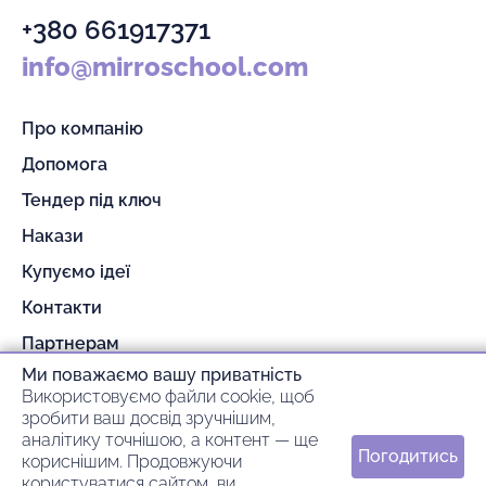
+380 661917371
info@mirroschool.com
Про компанію
Допомога
Тендер під ключ
Накази
Купуємо ідеї
Контакти
Партнерам
Ми поважаємо вашу приватність
Гарантія та повернення
Використовуємо файли cookie, щоб
Оплата та доставка
зробити ваш досвід зручнішим,
аналітику точнішою, а контент — ще
Погодитись
кориснішим. Продовжуючи
© 2026 mirroschool
користуватися сайтом, ви