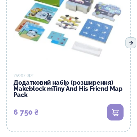
На
75097 арт
Додатковий набір (розширення)
Makeblock mTiny And His Friend Map
Pack
6 750 ₴
В кошик