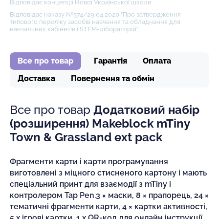
Відповідає концепції Нової Української школи
Відповідає наказу №574/29.04.2020 "Про затвердження
типового переліку засобів навчання та обладнання для
навчальних кабінетів і STEM-лібораторій"
Все про товар
Гарантія
Оплата
Доставка
Повернення та обмін
Все про товар
Додатковий набір
(розширення) Makeblock mTiny
Town & Grassland ext pack
Фрагменти карти і карти програмування
виготовлені з міцного стисненого картону і мають
спеціальний принт для взаємодії з mTiny і
контролером Tap Pen.3 × маски, 8 × прапорець, 24 ×
тематичні фрагменти карти, 4 × картки активності,
5 х ігрові картки, 1 x QR-код для онлайн інструкції,