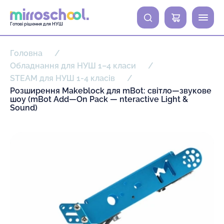
0
Готові рішення для НУШ
Головна
Обладнання для НУШ 1–4 класи
STEAM для НУШ 1-4 класів
Розширення Makeblock для mBot: світло—звукове
шоу (mBot Add—On Pack — nteractive Light &
Sound)