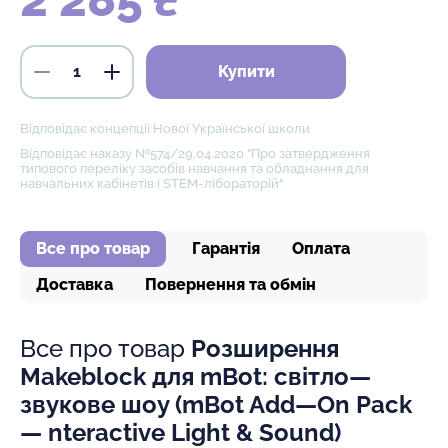
Купити
Відповідає концепції Нової Української школи
Відповідає наказу №574/29.04.2020 "Про затвердження
типового переліку засобів навчання та обладнання для
навчальних кабінетів і STEM-лібораторій"
Все про товар
Гарантія
Оплата
Доставка
Повернення та обмін
Все про товар
Розширення
Makeblock для mBot: світло—
звукове шоу (mBot Add—On Pack
— nteractive Light & Sound)