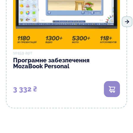
На
10159 арт
Програмне забезпечення
MozaBook Personal
3 332 ₴
В кошик