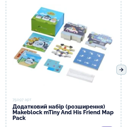
На
75097 арт
Додатковий набір (розширення)
Makeblock mTiny And His Friend Map
Pack