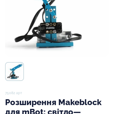
75082 арт
Розширення Makeblock
для mBot: світло—