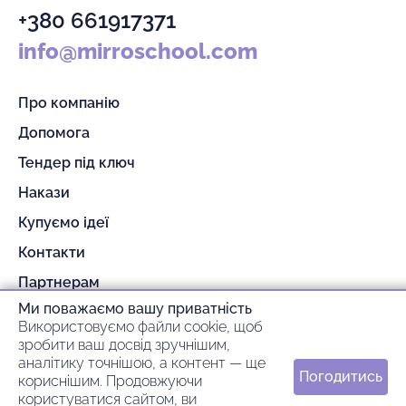
+380 661917371
info@mirroschool.com
Про компанію
Допомога
Тендер під ключ
Накази
Купуємо ідеї
Контакти
Партнерам
Ми поважаємо вашу приватність
Гарантія та повернення
Використовуємо файли cookie, щоб
Оплата та доставка
зробити ваш досвід зручнішим,
аналітику точнішою, а контент — ще
Погодитись
кориснішим. Продовжуючи
© 2026 mirroschool
користуватися сайтом, ви