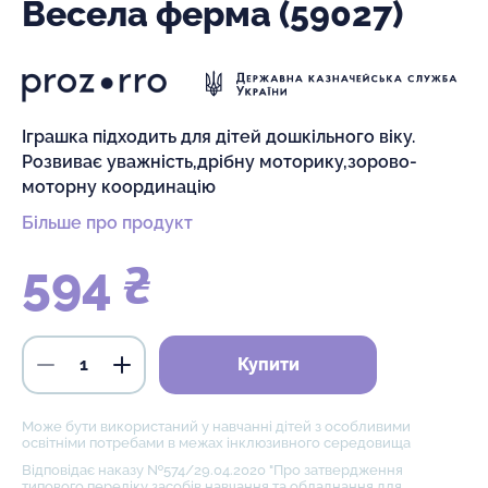
Весела ферма (59027)
Іграшка підходить для дітей дошкільного віку.
Розвиває уважність,дрібну моторику,зорово-
моторну координацію
Більше про продукт
594 ₴
Купити
Може бути використаний у навчанні дітей з особливими
освітніми потребами в межах інклюзивного середовища
Відповідає наказу №574/29.04.2020 "Про затвердження
типового переліку засобів навчання та обладнання для