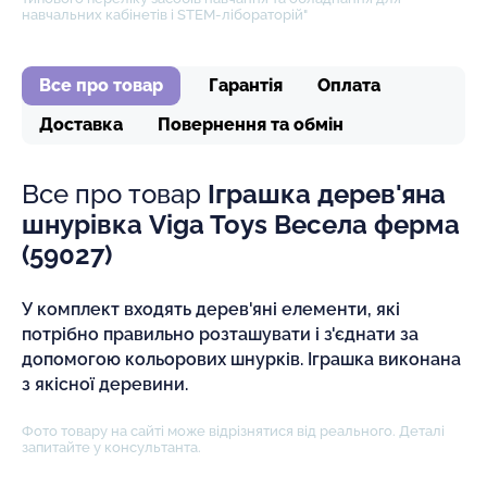
навчальних кабінетів і STEM-лібораторій"
Все про товар
Гарантія
Оплата
Доставка
Повернення та обмін
Все про товар
Іграшка дерев'яна
шнурівка Viga Toys Весела ферма
(59027)
У комплект входять дерев'яні елементи, які
потрібно правильно розташувати і з'єднати за
допомогою кольорових шнурків. Іграшка виконана
з якісної деревини.
Фото товару на сайті може відрізнятися від реального. Деталі
запитайте у консультанта.