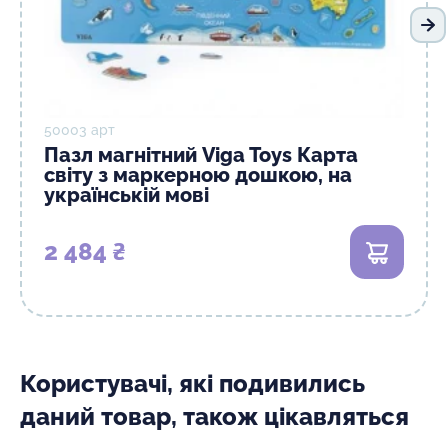
На
50003 арт
Пазл магнітний Viga Toys Карта
світу з маркерною дошкою, на
українській мові
2 484 ₴
В кошик
Користувачі, які подивились
даний товар, також цікавляться