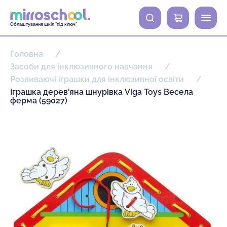
0
Облаштування шкіл "під ключ"
Головна
Засоби для інклюзивного навчання
Розвиваючі іграшки для інклюзивної освіти
Іграшка дерев'яна шнурівка Viga Toys Весела
ферма (59027)