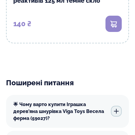
реактивів 125 мл темне скло
140 ₴
В кошик
Поширені питання
🌟 Чому варто купити Іграшка
дерев'яна шнурівка Viga Toys Весела
ферма (59027)?