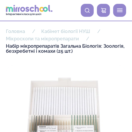
0
Інтерактивні класи для шкіл
Головна
Кабінет біології НУШ
Мікроскопи та мікропрепарати
Набір мікропрепаратів Загальна Біологія: Зоологія,
безхребетні і комахи (25 шт.)