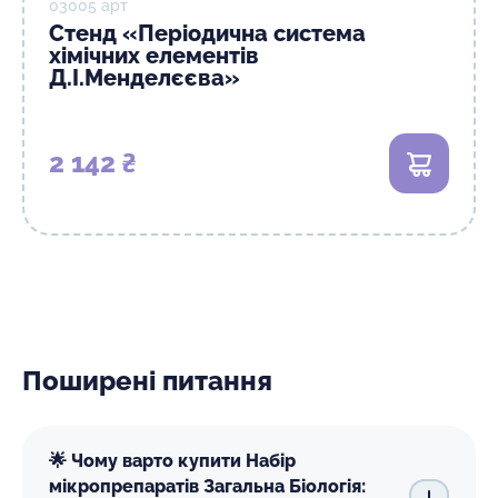
03005 арт
Стенд «Періодична система
хімічних елементів
Д.І.Менделєєва»
2 142 ₴
В кошик
Поширені питання
🌟 Чому варто купити Набір
мікропрепаратів Загальна Біологія: