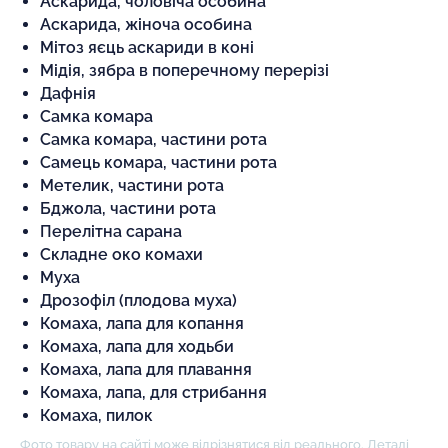
Аскарида, чоловіча особина
Аскарида, жіноча особина
Мітоз яєць аскариди в коні
Мідія, зябра в поперечному перерізі
Дафнія
Самка комара
Самка комара, частини рота
Самець комара, частини рота
Метелик, частини рота
Бджола, частини рота
Перелітна сарана
Складне око комахи
Муха
Дрозофіл (плодова муха)
Комаха, лапа для копання
Комаха, лапа для ходьби
Комаха, лапа для плавання
Комаха, лапа, для стрибання
Комаха, пилок
Фото товару на сайті може відрізнятися від реального. Деталі