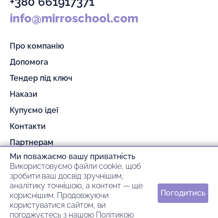
+380 661917371
info@mirroschool.com
Про компанію
Допомога
Тендер під ключ
Накази
Купуємо ідеї
Контакти
Партнерам
Ми поважаємо вашу приватність
Гарантія та повернення
Використовуємо файли cookie, щоб
Оплата та доставка
зробити ваш досвід зручнішим,
аналітику точнішою, а контент — ще
Погодитись
кориснішим. Продовжуючи
© 2026 mirroschool
користуватися сайтом, ви
погоджуєтесь з нашою
Політикою