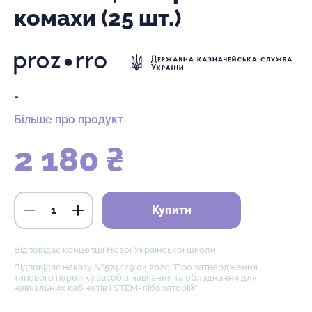
комахи (25 шт.)
-
Більше про продукт
2 180 ₴
Купити
Відповідає концепції Нової Української школи
Відповідає наказу №574/29.04.2020 "Про затвердження
типового переліку засобів навчання та обладнання для
навчальних кабінетів і STEM-лібораторій"