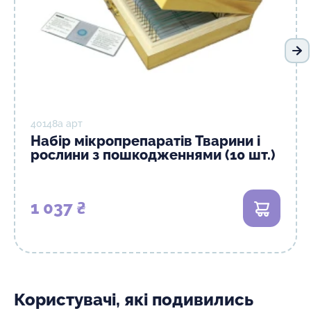
На
40148а арт
Набір мікропрепаратів Тварини і
рослини з пошкодженнями (10 шт.)
1 037 ₴
В кошик
Користувачі, які подивились