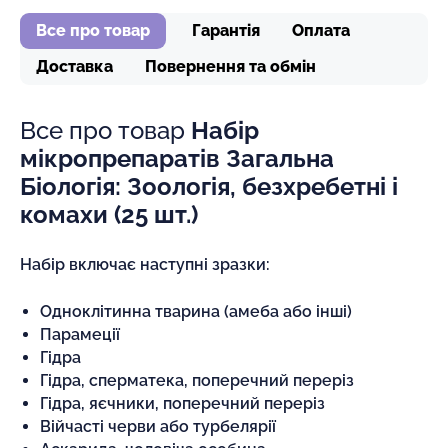
Все про товар
Гарантія
Оплата
Доставка
Повернення та обмін
Все про товар
Набір
мікропрепаратів Загальна
Біологія: Зоологія, безхребетні і
комахи (25 шт.)
Набір включає наступні зразки:
Одноклітинна тварина (амеба або інші)
Парамеції
Гідра
Гідра, сперматека, поперечний переріз
Гідра, яєчники, поперечний переріз
Війчасті черви або турбелярії