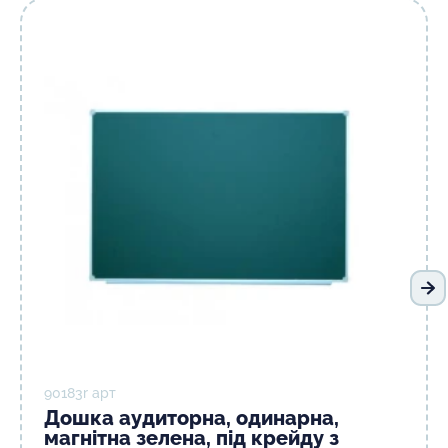
На
90183r арт
Дошка аудиторна, одинарна,
магнітна зелена, під крейду з