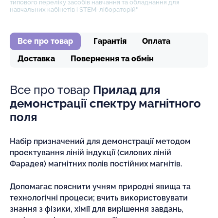
типового переліку засобів навчання та обладнання для
навчальних кабінетів і STEM-лібораторій"
Все про товар
Гарантія
Оплата
Доставка
Повернення та обмін
Все про товар
Прилад для
демонстрації спектру магнітного
поля
Набір призначений для демонстрації методом
проектування ліній індукції (силових ліній
Фарадея) магнітних полів постійних магнітів.
Допомагає пояснити учням природні явища та
технологічні процеси; вчить використовувати
знання з фізики, хімії для вирішення завдань,