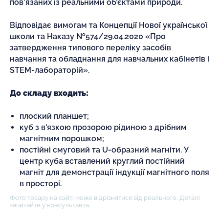
пов’язаних із реальними об’єктами природи.
Відповідає вимогам та Концепції Нової української
школи та Наказу №574/29.04.2020 «Про
затвердження типового переліку засобів
навчання та обладнання для навчальних кабінетів і
STEM-лабораторій».
До складу входить:
плоский планшет;
куб з в'язкою прозорою рідиною з дрібним
магнітним порошком;
постійні смуговий та U-образний магніти. У
центр куба вставлений круглий постійний
магніт для демонстрації індукції магнітного поля
в просторі.
Фото товару на сайті може відрізнятися від реального. Деталі
запитайте у консультанта.