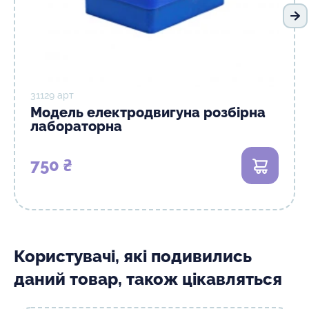
На
31129 арт
Модель електродвигуна розбірна
лабораторна
750 ₴
В кошик
Користувачі, які подивились
даний товар, також цікавляться