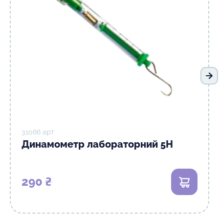
На
31066 арт
Динамометр лабораторний 5Н
290 ₴
В кошик