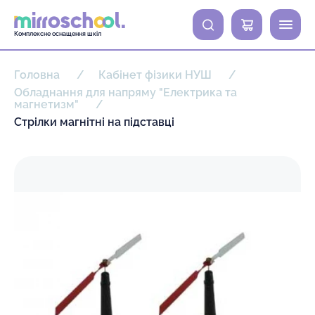
0
Комплексне оснащення шкіл
Головна
Кабінет фізики НУШ
Обладнання для напряму "Електрика та
магнетизм"
Стрілки магнітні на підставці