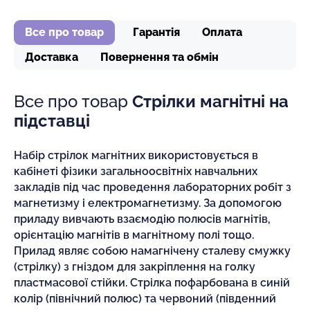
Все про товар
Гарантія
Оплата
Доставка
Повернення та обмін
Все про товар
Стрілки магнітні на
підставці
Набір стрілок магнітних використовується в
кабінеті фізики загальноосвітніх навчальних
закладів під час проведення лабораторних робіт з
магнетизму і електромагнетизму. За допомогою
приладу вивчають взаємодію полюсів магнітів,
орієнтацію магнітів в магнітному полі тощо.
Прилад являє собою намагнічену сталеву смужку
(стрілку) з гніздом для закріплення на голку
пластмасової стійки. Стрілка пофарбована в синій
колір (північний полюс) та червоний (південний