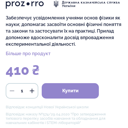
Забезпечує усвідомлення учнями основ фізики як
науки; допомагає засвоїти основні фізичні поняття
та закони та застосувати їх на практиці. Прилад
допоможе вдосконалити досвід впровадження
експериментальної діяльності.
Більше про продукт
410 ₴
Купити
Відповідає концепції Нової Української школи
Відповідає наказу №574/29.04.2020 "Про затвердження
типового переліку засобів навчання та обладнання для
навчальних кабінетів і STEM-лібораторій"