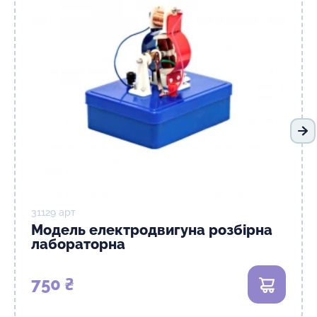
На
31129 арт
Модель електродвигуна розбірна
лабораторна
750 ₴
В кошик