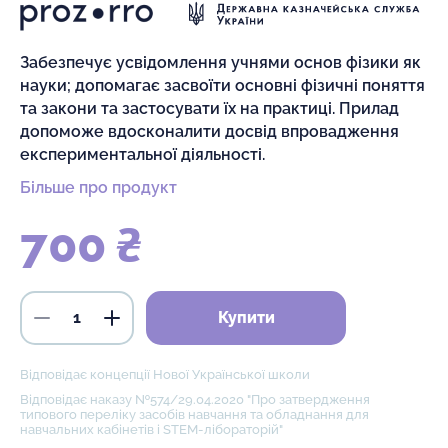
Забезпечує усвідомлення учнями основ фізики як
науки; допомагає засвоїти основні фізичні поняття
та закони та застосувати їх на практиці. Прилад
допоможе вдосконалити досвід впровадження
експериментальної діяльності.
Більше про продукт
700 ₴
Купити
Відповідає концепції Нової Української школи
Відповідає наказу №574/29.04.2020 "Про затвердження
типового переліку засобів навчання та обладнання для
навчальних кабінетів і STEM-лібораторій"