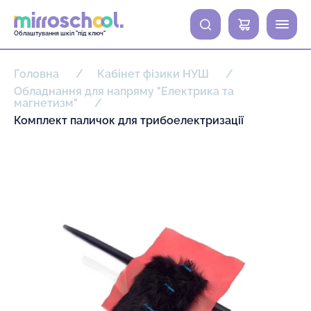
0
Облаштування шкіл "під ключ"
Головна
Кабінет фізики НУШ
Обладнання для напряму "Електрика та
магнетизм"
Комплект паличок для трибоелектризації