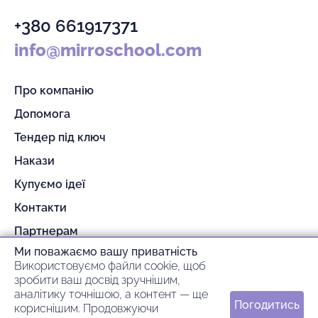
+380 661917371
info@mirroschool.com
Про компанію
Допомога
Тендер під ключ
Накази
Купуємо ідеї
Контакти
Партнерам
Ми поважаємо вашу приватність
Гарантія та повернення
Використовуємо файли cookie, щоб
Оплата та доставка
зробити ваш досвід зручнішим,
аналітику точнішою, а контент — ще
Погодитись
кориснішим. Продовжуючи
© 2026 mirroschool