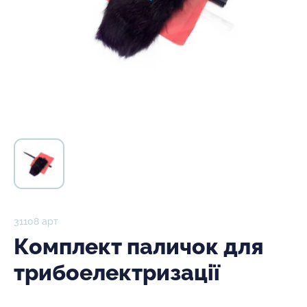
31108 арт
Комплект паличок для
трибоелектризації