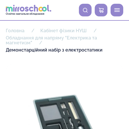
0
Освітнє навчальне обладнання
Головна
Кабінет фізики НУШ
Обладнання для напряму "Електрика та
магнетизм"
Демонстарційний набір з електростатики