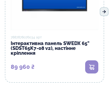
На
7887878о76о34 арт
Інтерактивна панель SWEDX 65"
(SDST65K7-08 v2), настінне
кріплення
89 960 ₴
В кошик