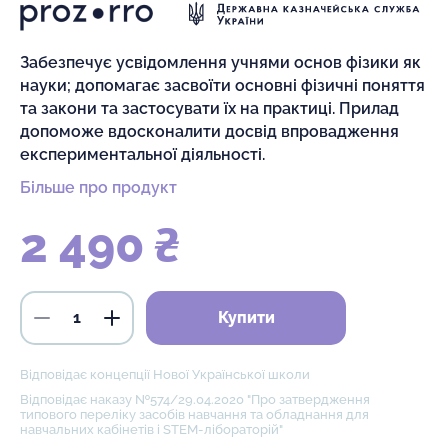
Забезпечує усвідомлення учнями основ фізики як
науки; допомагає засвоїти основні фізичні поняття
та закони та застосувати їх на практиці. Прилад
допоможе вдосконалити досвід впровадження
експериментальної діяльності.
Більше про продукт
2 490 ₴
Купити
Відповідає концепції Нової Української школи
Відповідає наказу №574/29.04.2020 "Про затвердження
типового переліку засобів навчання та обладнання для
навчальних кабінетів і STEM-лібораторій"