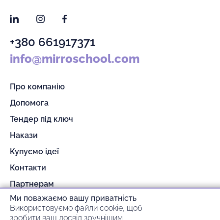
LinkedIn
Instagram
Facebook
+380 661917371
info@mirroschool.com
Про компанію
Допомога
Тендер під ключ
Накази
Купуємо ідеї
Контакти
Партнерам
Ми поважаємо вашу приватність
Гарантія та повернення
Використовуємо файли cookie, щоб
Оплата та доставка
зробити ваш досвід зручнішим,