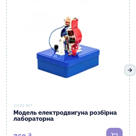
На
31129 арт
Модель електродвигуна розбірна
лабораторна
750 ₴