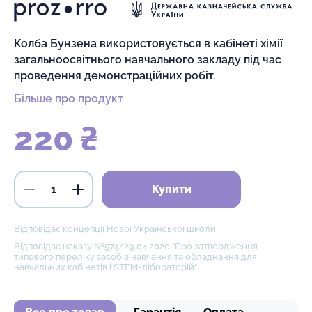
Колба Бунзена використовується в кабінеті хімії
загальноосвітнього навчального закладу під час
проведення демонстраційних робіт.
Більше про продукт
220 ₴
Купити
Відповідає концепції Нової Української школи
Відповідає наказу №574/29.04.2020 "Про затвердження
типового переліку засобів навчання та обладнання для
навчальних кабінетів і STEM-лібораторій"