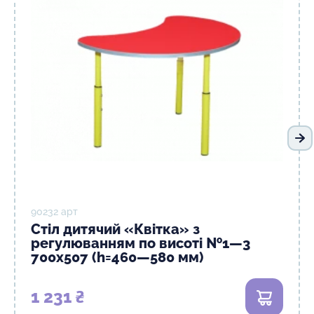
На
90232 арт
Стіл дитячий «Квітка» з
регулюванням по висоті №1—3
700х507 (h=460—580 мм)
1 231 ₴
В кошик