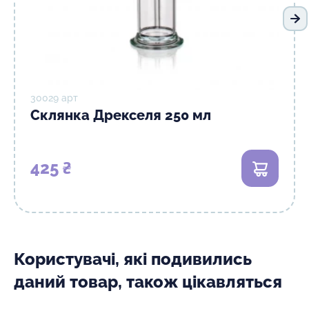
На
30029 арт
Склянка Дрекселя 250 мл
425 ₴
В кошик
Користувачі, які подивились
даний товар, також цікавляться