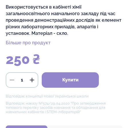
Використовується в кабінеті хімії
загальноосвітнього навчального закладу під час
проведення демонстраційних дослідів як елемент
різних лабораторних приладів, апаратів і
установок. Матеріал - скло.
Більше про продукт
250 ₴
Купити
Відповідає концепції Нової Української школи
Відповідає наказу №574/29.04.2020 "Про затвердження
типового переліку засобів навчання та обладнання для
навчальних кабінетів і STEM-лібораторій"