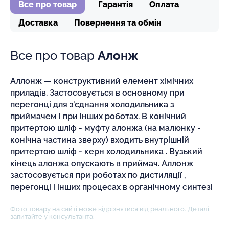
Все про товар
Гарантія
Оплата
Доставка
Повернення та обмін
Все про товар
Алонж
Аллонж — конструктивний елемент хімічних
приладів. Застосовується в основному при
перегонці для з'єднання холодильника з
приймачем і при інших роботах. В конічний
притертою шліф - муфту алонжа (на малюнку -
конічна частина зверху) входить внутрішній
притертою шліф - керн холодильника . Вузький
кінець алонжа опускають в приймач. Аллонж
застосовується при роботах по дистиляції ,
перегонці і інших процесах в органічному синтезі
Фото товару на сайті може відрізнятися від реального. Деталі
запитайте у консультанта.