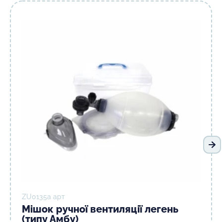
На
ZU0135а арт
Мішок ручної вентиляції легень
(типу Амбу)