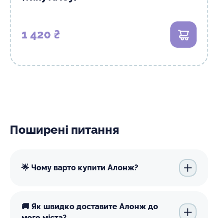
1 420 ₴
В кошик
Поширені питання
🌟 Чому варто купити Алонж?
🚚 Як швидко доставите Алонж до
мого міста?