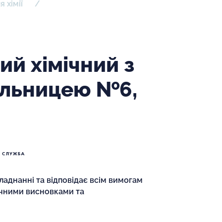
 хімії
ий хімічний з
ільницею №6,
аднанні та відповідає всім вимогам
ічними висновками та