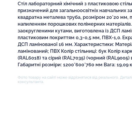
Стіл лабораторний хімічний з пластиковою сті
призначений для загальноосвітніх навчальних за
квадратна металева труба, розміром 20*20 мм,
напиленням порошкових полімерних матеріалів. 
заокругленими кутами, виготовлена із ДСП ламі
пластиковим покриттям 0,3-0,5 мм, ПВХ-1,0. Екра
ДСП ламінованої 16 мм. Характеристики: Матері
ламінований; ПВХ Колір стільниці: бук Колір кар
(RAL6018) та сірий (RAL7035) (чорний (RAL9005) в
Габаритні розміри: 1200*600*760 мм Вага: 19,09 к
Фото товару на сайті може відрізнятися від реального. Деталі
консультанта.