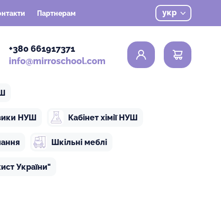
укр
онтакти
Партнерам
0
+380 661917371
info@mirroschool.com
УШ
ізики НУШ
Кабінет хімії НУШ
чання
Шкільні меблі
ист України"