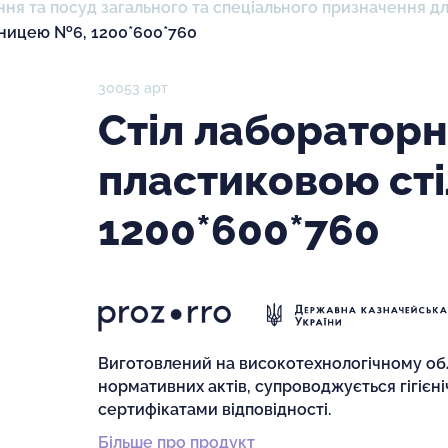
ня та посуд загального та спеціального призначення для
ьницею №6, 1200*600*760
30053 арт
Стіл лабораторн
пластиковою ст
1200*600*760
Виготовлений на високотехнологічному обл
нормативних актів, супроводжується гігієн
сертифікатами відповідності.
Більше про продукт