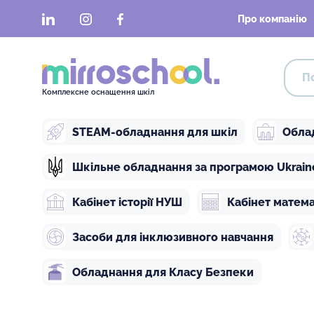
LinkedIn
Instagram
Facebook
Про компанію
Комплексне оснащення шкіл
STEAM-обладнання для шкіл
Обла
Шкільне обладнання за програмою Ukraine 
Кабінет історії НУШ
Кабінет матем
Засоби для інклюзивного навчання
Обладнання для Класу Безпеки