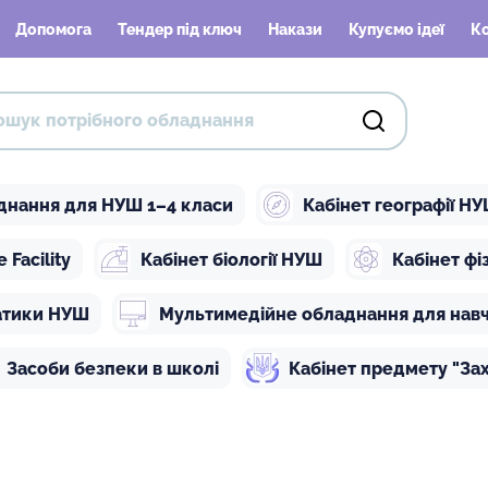
Допомога
Тендер під ключ
Накази
Купуємо ідеї
К
днання для НУШ 1–4 класи
Кабінет географії Н
Facility
Кабінет біології НУШ
Кабінет ф
атики НУШ
Мультимедійне обладнання для нав
Засоби безпеки в школі
Кабінет предмету "Зах