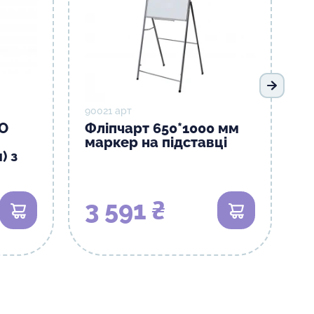
Наступ
90021 арт
SO
Фліпчарт 650*1000 мм
маркер на підставці
) з
3 591 ₴
В кошик
В кошик