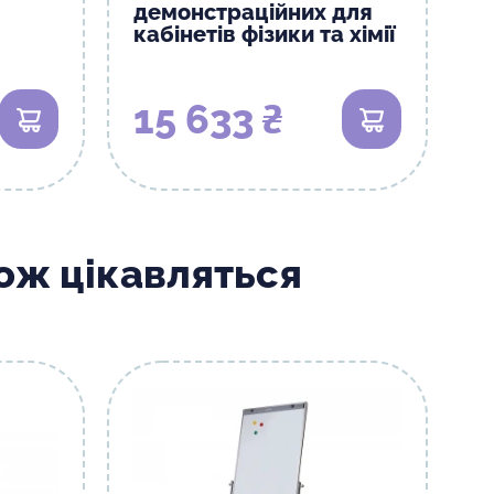
демонстраційних для
кабінетів фізики та хімії
15 633 ₴
В кошик
В кошик
кож цікавляться