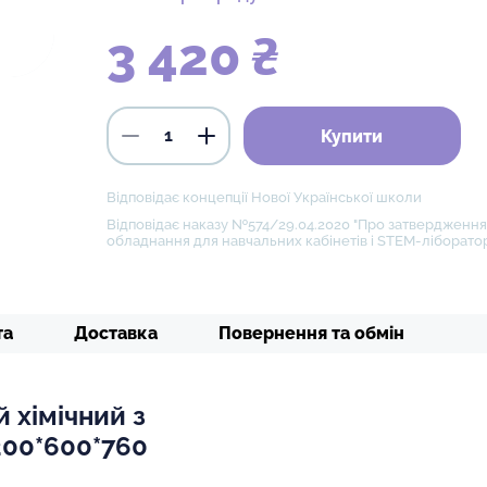
3 420 ₴
Купити
Відповідає концепції Нової Української школи
Відповідає наказу №574/29.04.2020 "Про затвердження 
обладнання для навчальних кабінетів і STEM-ліборатор
та
Доставка
Повернення та обмін
 хімічний з
200*600*760