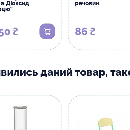
ка Діоксид
речовин
ецю"
50 ₴
86 ₴
В кошик
ивились даний товар, та