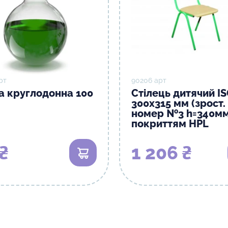
рт
90206 арт
а круглодонна 100
Стілець дитячий I
300х315 мм (зрост.
номер №3 h=340мм
покриттям HPL
₴
1 206 ₴
В кошик