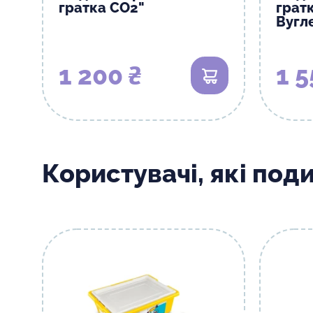
гратка CO2"
грат
Вугл
1 200 ₴
1 5
В кошик
Користувачі, які под