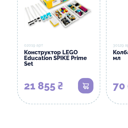
02019 арт
30129 а
Конструктор LEGO
Колб
Education SPIKE Prime
мл
Set
21 855 ₴
70 
В кошик