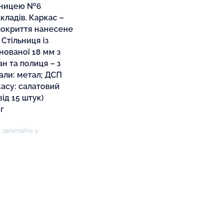
льницею №6
кладів. Каркас –
 покриття нанесене
Стільниця із
нованої 18 мм з
н та полиця – з
али: метал; ДСП
касу: салатовий
ід 15 штук)
г
 запитайте у