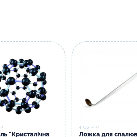
арт
40351 арт
ль "Кристалічна
Ложка для спалю