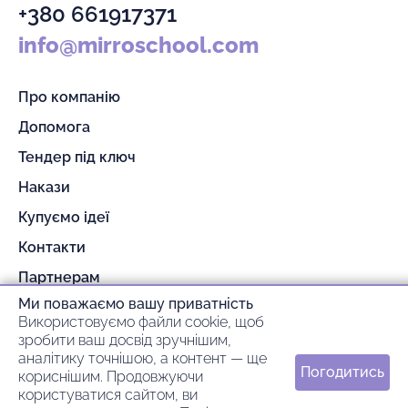
+380 661917371
info@mirroschool.com
Про компанію
Допомога
Тендер під ключ
Накази
Купуємо ідеї
Контакти
Партнерам
Ми поважаємо вашу приватність
Гарантія та повернення
Використовуємо файли cookie, щоб
Оплата та доставка
зробити ваш досвід зручнішим,
аналітику точнішою, а контент — ще
Погодитись
кориснішим. Продовжуючи
© 2026 mirroschool
користуватися сайтом, ви