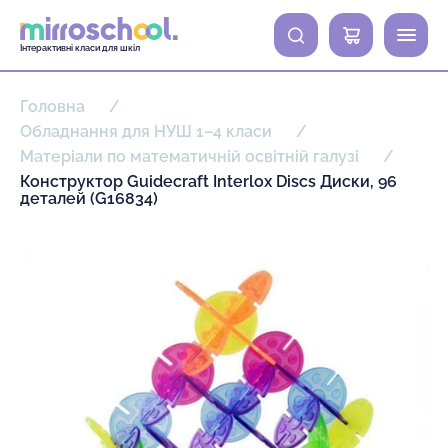
0
Інтерактивні класи для шкіл
Головна
Обладнання для НУШ 1–4 класи
Матеріали по математичній освітній галузі
Конструктор Guidecraft Interlox Discs Диски, 96
деталей (G16834)