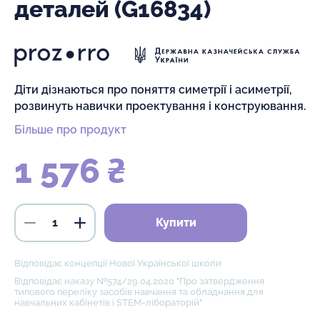
деталей (G16834)
Діти дізнаються про поняття симетрії і асиметрії,
розвинуть навички проектування і конструювання.
Більше про продукт
1 576 ₴
Купити
Відповідає концепції Нової Української школи
Відповідає наказу №574/29.04.2020 "Про затвердження
типового переліку засобів навчання та обладнання для
навчальних кабінетів і STEM-лібораторій"