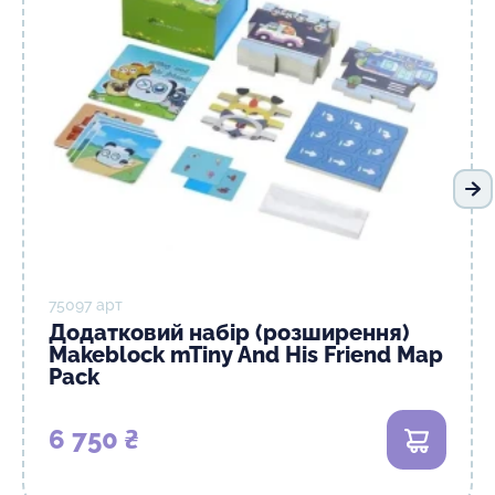
На
75097 арт
Додатковий набір (розширення)
Makeblock mTiny And His Friend Map
Pack
6 750 ₴
В кошик