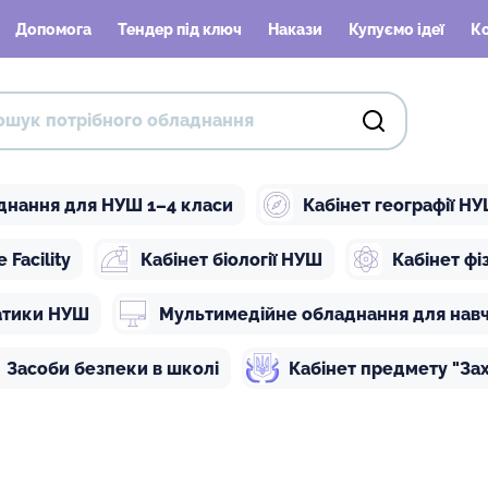
Допомога
Тендер під ключ
Накази
Купуємо ідеї
К
днання для НУШ 1–4 класи
Кабінет географії Н
Facility
Кабінет біології НУШ
Кабінет ф
атики НУШ
Мультимедійне обладнання для нав
Засоби безпеки в школі
Кабінет предмету "Зах