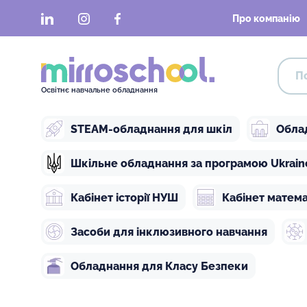
LinkedIn
Instagram
Facebook
Про компанію
Освітнє навчальне обладнання
STEAM-обладнання для шкіл
Обла
Шкільне обладнання за програмою Ukraine 
Кабінет історії НУШ
Кабінет матем
Засоби для інклюзивного навчання
Обладнання для Класу Безпеки