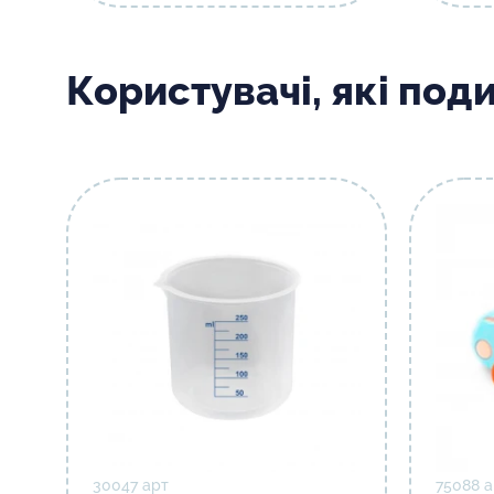
Користувачі, які под
30047 арт
75088 а