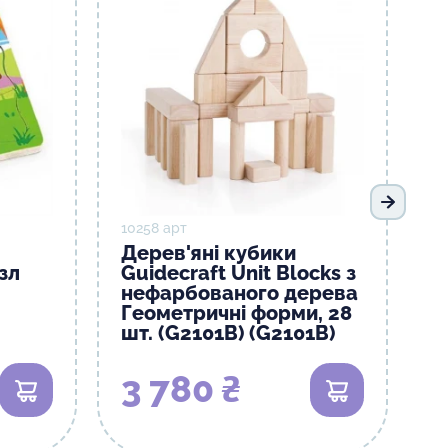
Наступ
10258 арт
Дерев'яні кубики
зл
Guidecraft Unit Blocks з
нефарбованого дерева
Геометричні форми, 28
шт. (G2101B) (G2101B)
3 780 ₴
В кошик
В кошик