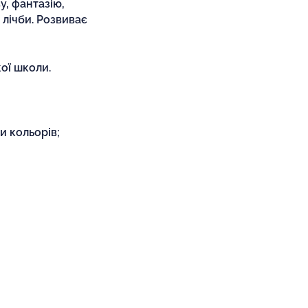
у, фантазію,
 лічби. Розвиває
ої школи.
и кольорів;