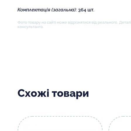
Комплектація (загальна):
364 шт.
Фото товару на сайті може відрізнятися від реального. Деталі
консультанта.
Схожі товари