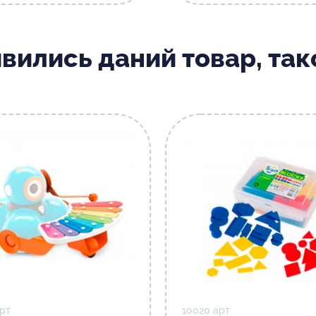
ивились даний товар, та
рт
10020 арт