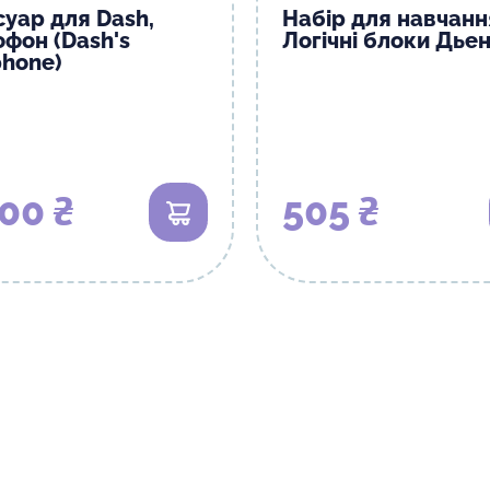
суар для Dash,
Набір для навчанн
офон (Dash's
Логічні блоки Дье
phone)
00 ₴
505 ₴
В кошик