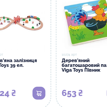
рт
10274 арт
в'яна залізниця
Дерев'яний
Toys 39 ел.
багатошаровий па
Viga Toys Півник
24 ₴
653 ₴
В кошик