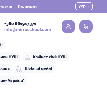
укр
онтакти
Партнерам
0
+380 661917371
info@mirroschool.com
УШ
ізики НУШ
Кабінет хімії НУШ
чання
Шкільні меблі
ист України"