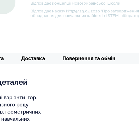
Відповідає концепції Нової Української школи
Відповідає наказу №574/29.04.2020 "Про затвердження 
обладнання для навчальних кабінетів і STEM-ліборатор
та
Доставка
Повернення та обмін
деталей
 варіанти ігор.
ізного роду
ів, геометричних
х навчальних