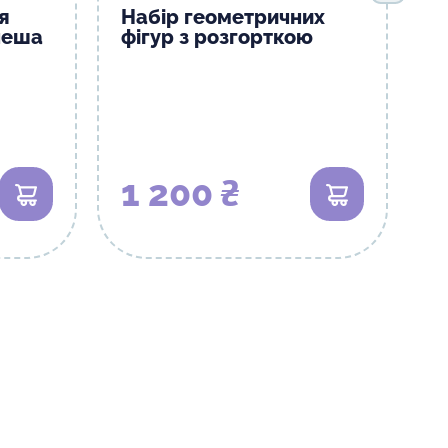
я
Набір геометричних
неша
фігур з розгорткою
1 200 ₴
В кошик
В кошик