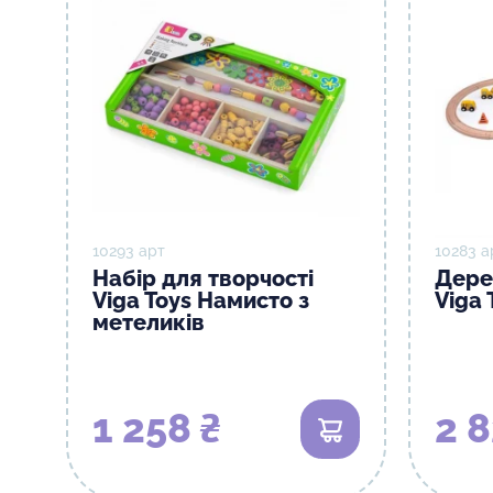
10293 арт
10283 а
Набір для творчості
Дере
Viga Toys Намисто з
Viga 
метеликів
1 258 ₴
2 8
В кошик