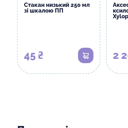
Стакан низький 250 мл
Аксе
зі шкалою ПП
ксил
Xylo
45 ₴
2 2
В кошик