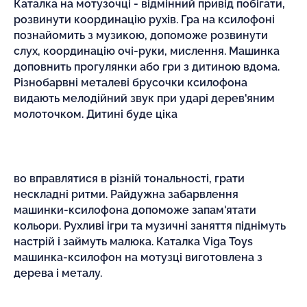
Каталка на мотузочці - відмінний привід побігати,
розвинути координацію рухів. Гра на ксилофоні
познайомить з музикою, допоможе розвинути
слух, координацію очі-руки, мислення. Машинка
доповнить прогулянки або гри з дитиною вдома.
Різнобарвні металеві брусочки ксилофона
видають мелодійний звук при ударі дерев'яним
молоточком. Дитині буде ціка
во вправлятися в різній тональності, грати
нескладні ритми. Райдужна забарвлення
машинки-ксилофона допоможе запам'ятати
кольори. Рухливі ігри та музичні заняття піднімуть
настрій і займуть малюка. Каталка Viga Toys
машинка-ксилофон на мотузці виготовлена з
дерева і металу.