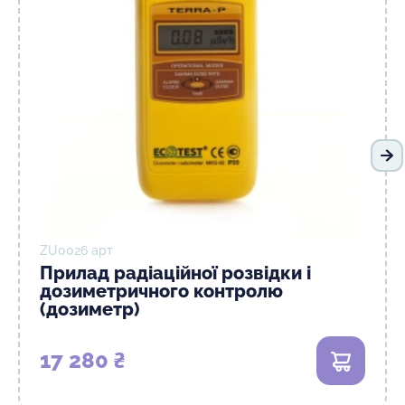
На
ZU0026 арт
Прилад радіаційної розвідки і
дозиметричного контролю
(дозиметр)
17 280 ₴
В кошик