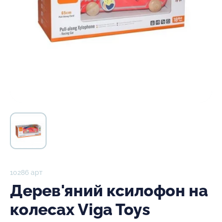
10286 арт
Дерев'яний ксилофон на
колесах Viga Toys