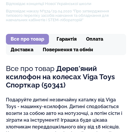
Відповідає концепції Нової Української школи
Відповідає наказу №574/29.04.2020 "Про затвердження
типового переліку засобів навчання та обладнання для
навчальних кабінетів і STEM-лібораторій"
Все про товар
Гарантія
Оплата
Доставка
Повернення та обмін
Все про товар
Дерев'яний
ксилофон на колесах Viga Toys
Спорткар (50341)
Подаруйте дитині незвичайну каталку від Viga
Toys - машинку-ксилофон. Дитині сподобається
возити за собою авто на мотузочці, а потім сісти і
зіграти на інструменті! Іграшка буде цікава
хлопчикам переддошкільного віку від 18 місяців.