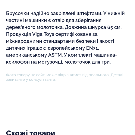
Брусочки надійно закріплені штифтами. У нижній
частині машинки є отвір для зберігання
дерев'яного молоточка. Довжина шнурка 65 см.
Продукція Viga Toys сертифікована за
міжнародними стандартами безпеки і якості
дитячих іграшок: європейському EN71,
американському ASTM. У комплекті машинка-
ксилофон на мотузочці, молоточок для гри.
Фото товару на сайті може відрізнятися від реального. Деталі
запитайте у консультанта.
Схожі товари