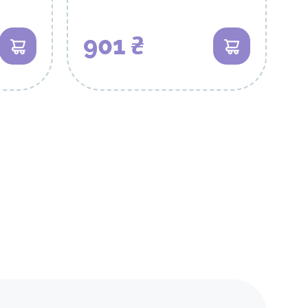
901 ₴
В кошик
В кошик