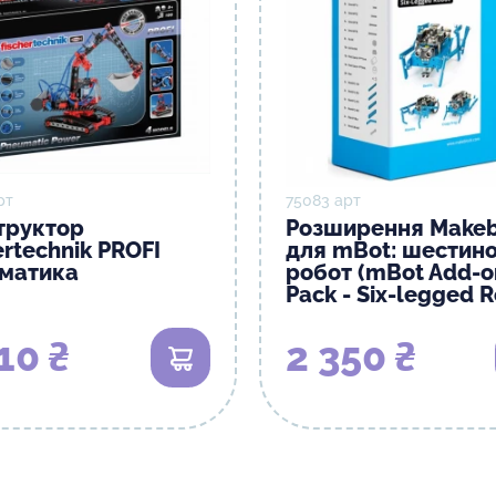
рт
75083 арт
труктор
Розширення Makeb
ertechnik PROFI
для mBot: шестин
матика
робот (mBot Add-o
Pack - Six-legged R
10 ₴
2 350 ₴
В кошик