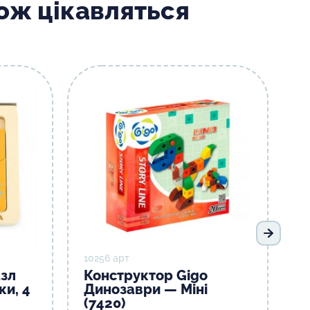
кож цікавляться
Наступ
10256 арт
азл
Конструктор Gigo
ки, 4
Динозаври — Міні
(7420)