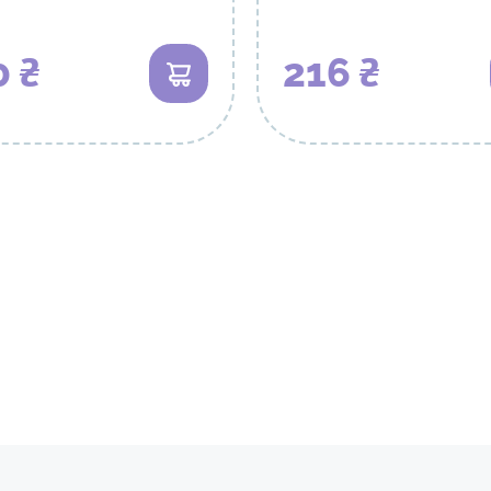
0 ₴
216 ₴
В кошик