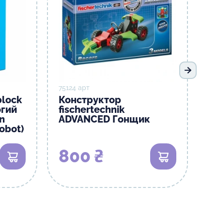
Наступ
75124 арт
lock
Конструктор
огий
fisсhertechnik
n
ADVANCED Гонщик
obot)
800 ₴
В кошик
В кошик