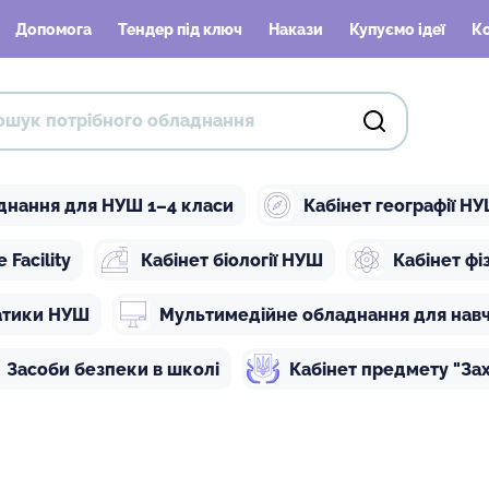
Допомога
Тендер під ключ
Накази
Купуємо ідеї
К
днання для НУШ 1–4 класи
Кабінет географії Н
Facility
Кабінет біології НУШ
Кабінет ф
атики НУШ
Мультимедійне обладнання для нав
Засоби безпеки в школі
Кабінет предмету "Зах