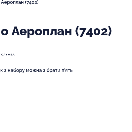
 Аероплан (7402)
o Аероплан (7402)
 з набору можна зібрати п'ять