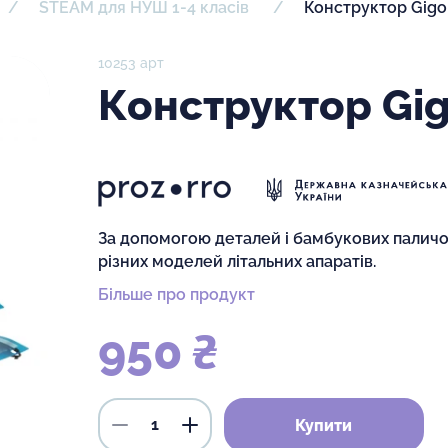
STEAM для НУШ 1-4 класів
Конструктор Gigo
10253 арт
Конструктор Gig
За допомогою деталей і бамбукових паличок
різних моделей літальних апаратів.
Більше про продукт
950 ₴
Купити