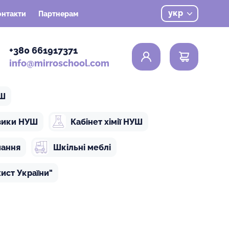
укр
онтакти
Партнерам
0
+380 661917371
info@mirroschool.com
УШ
ізики НУШ
Кабінет хімії НУШ
чання
Шкільні меблі
ист України"