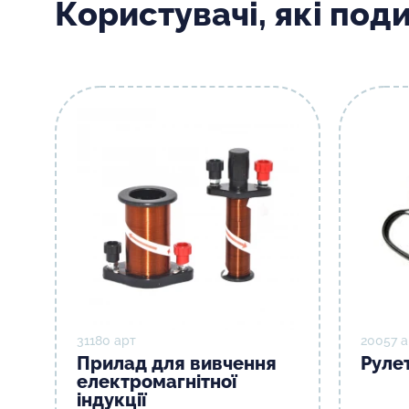
Користувачі, які под
31180 арт
20057 а
Прилад для вивчення
Руле
електромагнітної
індукції