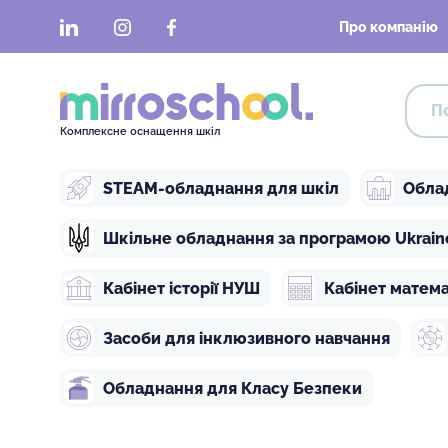
LinkedIn
Instagram
Facebook
Про компанію
Комплексне оснащення шкіл
STEAM-обладнання для шкіл
Обла
Шкільне обладнання за програмою Ukraine 
Кабінет історії НУШ
Кабінет матем
Засоби для інклюзивного навчання
Обладнання для Класу Безпеки