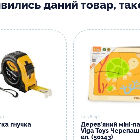
ивились даний товар, та
рт
10278 арт
тка гнучка
Дерев'яний міні-п
Viga Toys Черепаш
ел. (50143)