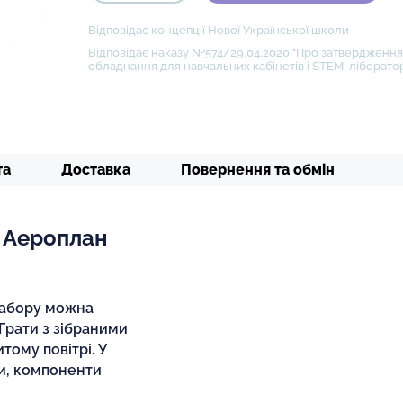
Відповідає концепції Нової Української школи
Відповідає наказу №574/29.04.2020 "Про затвердження 
обладнання для навчальних кабінетів і STEM-ліборатор
та
Доставка
Повернення та обмін
 Аероплан
набору можна
 Грати з зібраними
тому повітрі. У
и, компоненти