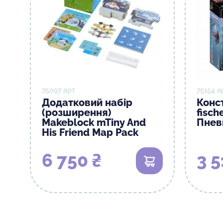
75097 арт
75154 а
Додатковий набір
Конс
(розширення)
fisсh
Makeblock mTiny And
Пнев
His Friend Map Pack
6 750 ₴
3 5
В кошик