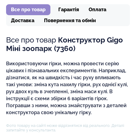
Все про товар
Гарантія
Оплата
Доставка
Повернення та обмін
Все про товар
Конструктор Gigo
Міні зоопарк (7360)
Використовуючи гірки, можна провести серію
цікавих і пізнавальних експериментів. Наприклад,
дізнатися, як на швидкість і час руху впливають
такі умови: зміна кута нахилу гірки, рух однієї кулі,
рух двох куль в зчепленні, зміна маси кулі. В
інструкції є схеми збірки 6 варіантів гірок.
Погравши з ними, можна змайструвати з деталей
конструктора свою унікальну гірку.
Фото товару на сайті може відрізнятися від реального. Деталі
запитайте у консультанта.