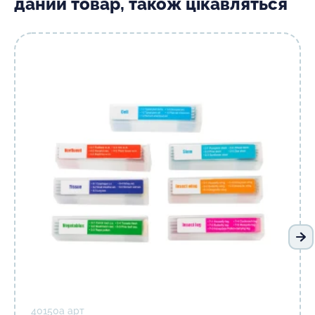
даний товар, також цікавляться
На
40150а арт