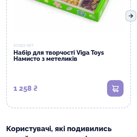
На
10293 арт
Набір для творчості Viga Toys
Намисто з метеликів
1 258 ₴
В кошик
Користувачі, які подивились