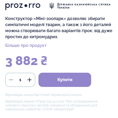
Конструктор «Міні-зоопарк» дозволяє збирати
симпатичні моделі тварин, а також з його деталей
можна створювати багато варіантів гірок: від дуже
простих до хитромудрих.
Більше про продукт
3 882 ₴
Купити
Відповідає концепції Нової Української школи
Відповідає наказу №574/29.04.2020 "Про затвердження
типового переліку засобів навчання та обладнання для
навчальних кабінетів і STEM-лібораторій"