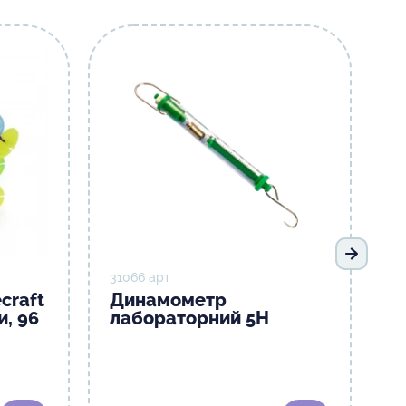
Наступ
31066 арт
craft
Динамометр
и, 96
лабораторний 5Н