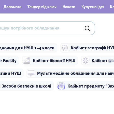
Допомога
Тендер під ключ
Накази
Купуємо ідеї
К
днання для НУШ 1–4 класи
Кабінет географії Н
Facility
Кабінет біології НУШ
Кабінет ф
атики НУШ
Мультимедійне обладнання для нав
Засоби безпеки в школі
Кабінет предмету "Зах