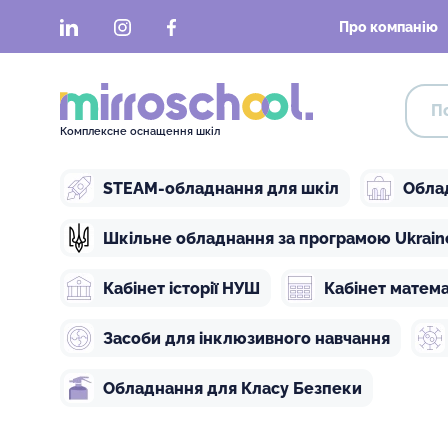
LinkedIn
Instagram
Facebook
Про компанію
Комплексне оснащення шкіл
STEAM-обладнання для шкіл
Обла
Шкільне обладнання за програмою Ukraine 
Кабінет історії НУШ
Кабінет матем
Засоби для інклюзивного навчання
Обладнання для Класу Безпеки