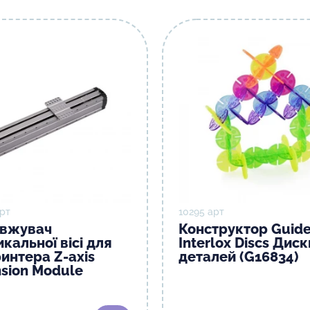
рт
10295 арт
вжувач
Конструктор Guide
кальної вісі для
Interlox Discs Диск
интера Z-axis
деталей (G16834)
nsion Module