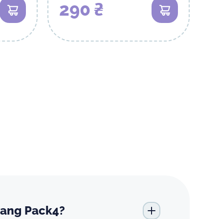
290 ₴
В кошик
В кошик
lang Pack4?