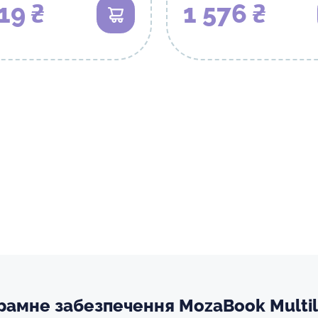
19 ₴
1 576 ₴
В кошик
грамне забезпечення MozaBook Multi