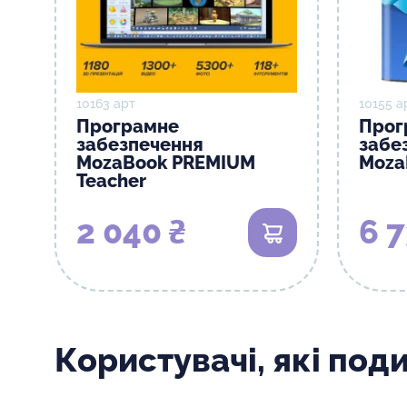
10163 арт
10155 а
Програмне
Прог
забезпечення
забе
MozaBook PREMIUM
Moza
Teacher
2 040 ₴
6 7
В кошик
Користувачі, які под