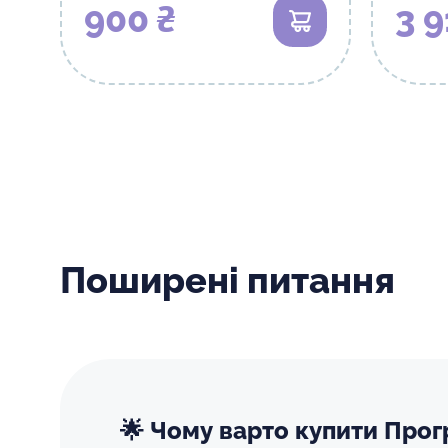
900 ₴
3 9
В кошик
Поширені питання
🌟 Чому варто купити Про