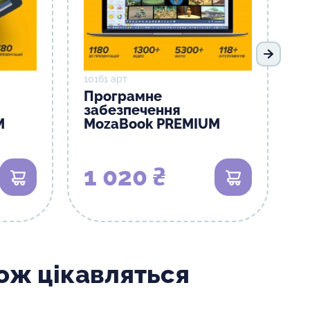
Наступ
10161 арт
Програмне
забезпечення
M
MozaBook PREMIUM
1 020 ₴
В кошик
В кошик
кож цікавляться