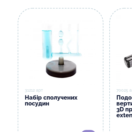
31212 арт
70025 а
Набір сполучених
Подо
посудин
верти
3D пр
exte