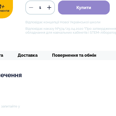
Купити
Відповідає концепції Нової Української школи
Відповідає наказу №574/29.04.2020 "Про затвердження 
обладнання для навчальних кабінетів і STEM-ліборатор
та
Доставка
Повернення та обмін
печення
 запитайте у