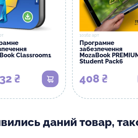
рт
10162 арт
рамне
Програмне
зпечення
забезпечення
Book Classroom1
MozaBook PREMIU
Student Pack6
32 ₴
408 ₴
В кошик
ивились даний товар, та