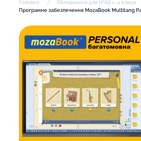
Головна
Обладнання для НУШ 1–4 класи
Програмне забезпечення MozaBook Multilang P