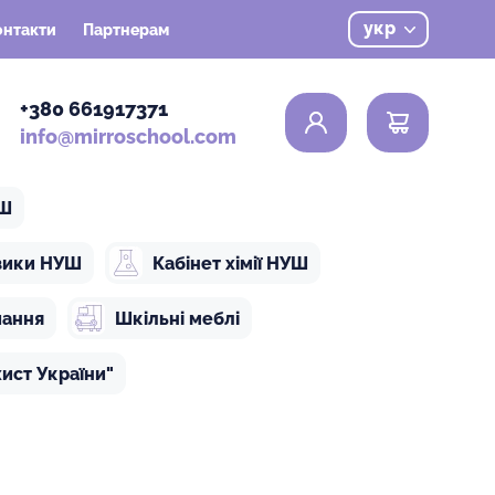
укр
онтакти
Партнерам
0
+380 661917371
info@mirroschool.com
УШ
ізики НУШ
Кабінет хімії НУШ
чання
Шкільні меблі
ист України"