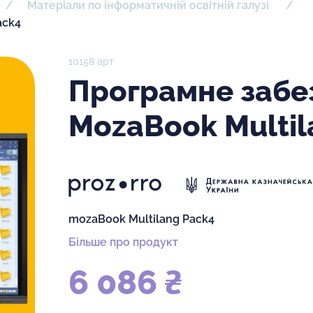
Матеріали по інформатичній освітній галузі
ack4
10158 арт
Програмне забе
MozaBook Multil
mozaBook Multilang Pack4
Більше про продукт
6 086 ₴