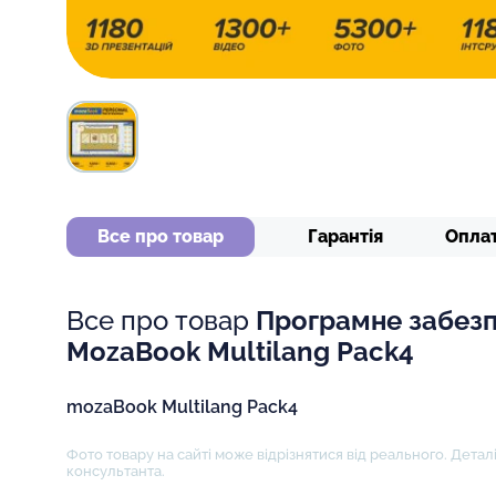
Все про товар
Гарантія
Опла
Все про товар
Програмне забез
MozaBook Multilang Pack4
mozaBook Multilang Pack4
Фото товару на сайті може відрізнятися від реального. Деталі
консультанта.